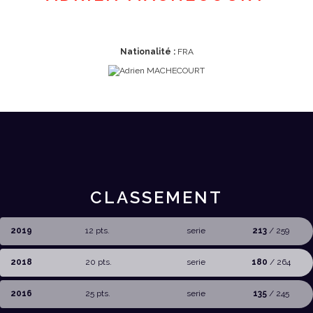
Nationalité :
FRA
CLASSEMENT
2019
12 pts.
serie
213
/ 259
2018
20 pts.
serie
180
/ 264
2016
25 pts.
serie
135
/ 245