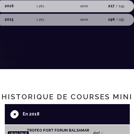
2016
1 pts.
serie
217
/ 245
2015
1 pts.
serie
196
/ 199
HISTORIQUE DE COURSES MINI
+
En 2018
TROFEO PORT FORUM BALSAMAR
dnf
/
18/05/2018