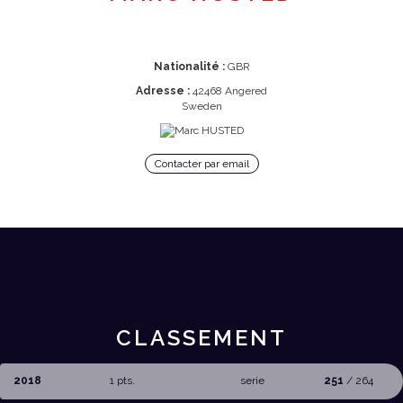
Nationalité :
GBR
Adresse :
42468 Angered
Sweden
Contacter par email
CLASSEMENT
2018
1 pts.
serie
251
/ 264