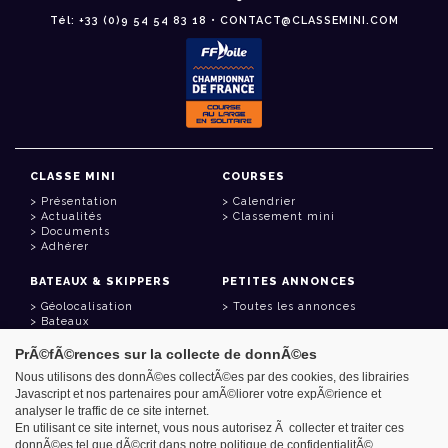
Tél: +33 (0)9 54 54 83 18 • CONTACT@CLASSEMINI.COM
CLASSE MINI
COURSES
Présentation
Calendrier
Actualités
Classement mini
Documents
Adhérer
BATEAUX & SKIPPERS
PETITES ANNONCES
Géolocalisation
Toutes les annonces
Bateaux
Skippers
PrÃ©fÃ©rences sur la collecte de donnÃ©es
LIENS UTILES
Nous utilisons des donnÃ©es collectÃ©es par des cookies, des librairies
Javascript et nos partenaires pour amÃ©liorer votre expÃ©rience et
Espace adhérent
analyser le traffic de ce site internet.
Contact
Carnet d'adresses
En utilisant ce site internet, vous nous autorisez Ã collecter et traiter ces
Goodies
donnÃ©es tel que dÃ©crit dans notre politique de confidentialitÃ©.