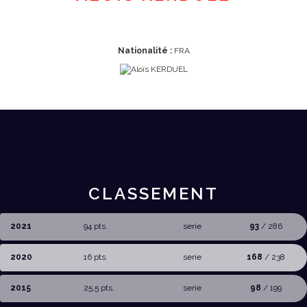
Nationalité :
FRA
CLASSEMENT
2021
94 pts.
serie
93
/ 286
2020
16 pts.
serie
168
/ 238
2015
25,5 pts.
serie
98
/ 199