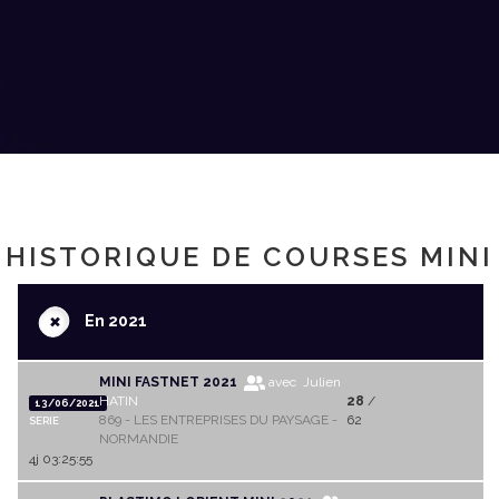
HISTORIQUE DE COURSES MINI
+
En 2021
MINI FASTNET 2021
avec Julien
HATIN
28
/
13/06/2021
869 - LES ENTREPRISES DU PAYSAGE -
62
SERIE
NORMANDIE
4j 03:25:55