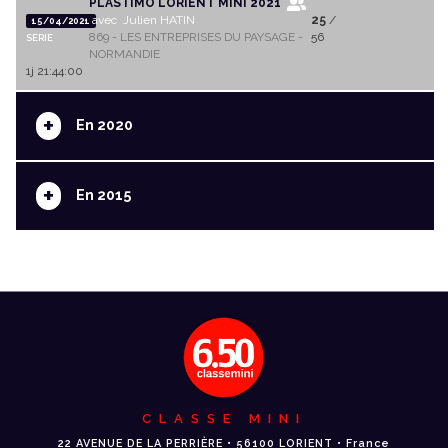
PLASTIMO LORIENT MINI 2021
avec Julien HATIN
25
/
15/04/2021
869 - LES ENTREPRISES DU PAYSAGE -
56
SERIE
NORMANDIE
1j 21:44:00
+
En 2020
+
En 2015
CLASSE MINI
22 AVENUE DE LA PERRIÈRE • 56100 LORIENT • France