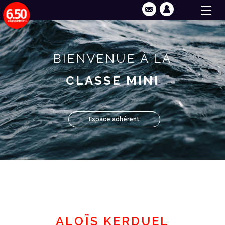
BIENVENUE À LA
CLASSE MINI
Espace adhérent
ALOÏS KERDUEL