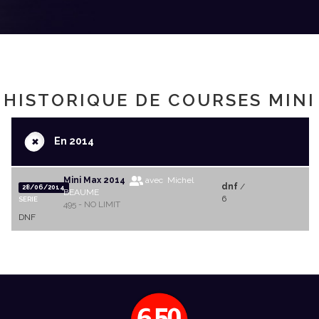
HISTORIQUE DE COURSES MINI
+
En 2014
Mini Max 2014
avec Michel
dnf
/
28/06/2014
BEAUME
6
SERIE
495 - NO LIMIT
DNF