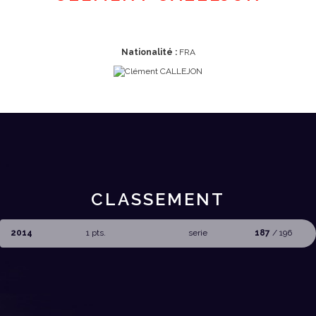
Nationalité :
FRA
CLASSEMENT
2014
1 pts.
serie
187
/ 196