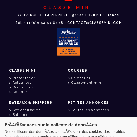
CLASSE MINI
22 AVENUE DE LA PERRIÈRE • 56100 LORIENT • France
Tél: +33 (0)9 54 54 83 18 • CONTACT@CLASSEMINI.COM
CLASSE MINI
COURSES
Présentation
Calendrier
Actualités
Classement mini
Documents
Adhérer
BATEAUX & SKIPPERS
PETITES ANNONCES
Géolocalisation
Toutes les annonces
Bateaux
Skippers
PrÃ©fÃ©rences sur la collecte de donnÃ©es
LIENS UTILES
Nous utilisons des donnÃ©es collectÃ©es par des cookies, des librairies