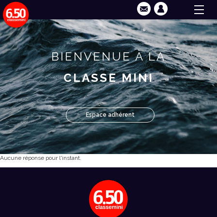
BIENVENUE À LA
CLASSE MINI
Espace adhérent
Aucune réponse pour l'instant.