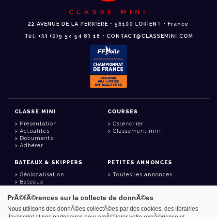
CLASSE MINI
22 AVENUE DE LA PERRIÈRE • 56100 LORIENT • France
Tél: +33 (0)9 54 54 83 18 • CONTACT@CLASSEMINI.COM
CLASSE MINI
COURSES
Présentation
Calendrier
Actualités
Classement mini
Documents
Adhérer
BATEAUX & SKIPPERS
PETITES ANNONCES
Géolocalisation
Toutes les annonces
Bateaux
Skippers
PrÃ©fÃ©rences sur la collecte de donnÃ©es
LIENS UTILES
Nous utilisons des donnÃ©es collectÃ©es par des cookies, des librairies