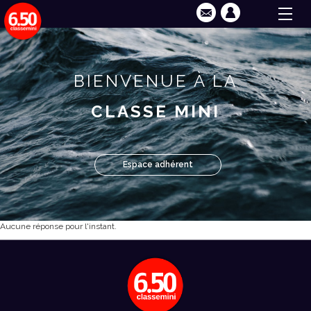
BIENVENUE À LA
CLASSE MINI
Espace adhérent
Aucune réponse pour l'instant.