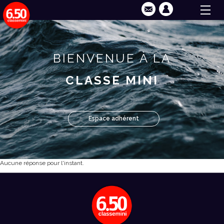
BIENVENUE À LA
CLASSE MINI
Espace adhérent
Aucune réponse pour l'instant.