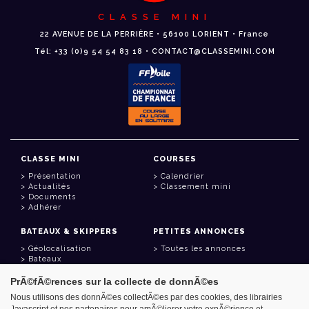
CLASSE MINI
22 AVENUE DE LA PERRIÈRE • 56100 LORIENT • France
Tél: +33 (0)9 54 54 83 18 • CONTACT@CLASSEMINI.COM
CLASSE MINI
COURSES
Présentation
Calendrier
Actualités
Classement mini
Documents
Adhérer
BATEAUX & SKIPPERS
PETITES ANNONCES
Géolocalisation
Toutes les annonces
Bateaux
Skippers
PrÃ©fÃ©rences sur la collecte de donnÃ©es
LIENS UTILES
Nous utilisons des donnÃ©es collectÃ©es par des cookies, des librairies