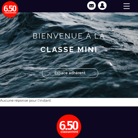
BIENVENUE À LA
CLASSE MINI
Espace adhérent
Aucune réponse pour l'instant.