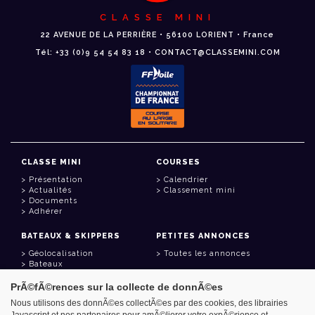
CLASSE MINI
22 AVENUE DE LA PERRIÈRE • 56100 LORIENT • France
Tél: +33 (0)9 54 54 83 18 • CONTACT@CLASSEMINI.COM
CLASSE MINI
COURSES
Présentation
Calendrier
Actualités
Classement mini
Documents
Adhérer
BATEAUX & SKIPPERS
PETITES ANNONCES
Géolocalisation
Toutes les annonces
Bateaux
Skippers
PrÃ©fÃ©rences sur la collecte de donnÃ©es
LIENS UTILES
Nous utilisons des donnÃ©es collectÃ©es par des cookies, des librairies