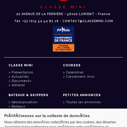
CLASSE MINI
22 AVENUE DE LA PERRIÈRE • 56100 LORIENT • France
Tél: +33 (0)9 54 54 83 18 • CONTACT@CLASSEMINI.COM
CLASSE MINI
COURSES
Présentation
Calendrier
Actualités
Classement mini
Documents
Adhérer
BATEAUX & SKIPPERS
PETITES ANNONCES
Géolocalisation
Toutes les annonces
Bateaux
Skippers
PrÃ©fÃ©rences sur la collecte de donnÃ©es
LIENS UTILES
Nous utilisons des donnÃ©es collectÃ©es par des cookies, des librairies