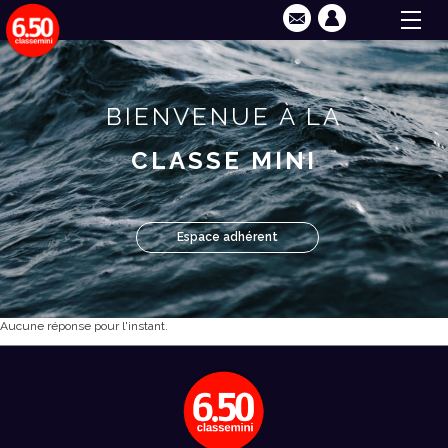
BIENVENUE À LA
CLASSE MINI
Espace adhérent
Aucune réponse pour l'instant.