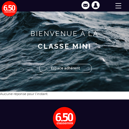
BIENVENUE À LA
CLASSE MINI
Espace adhérent
Aucune réponse pour l'instant.