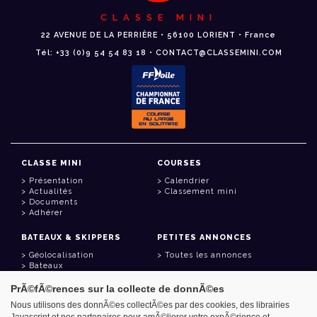
CLASSE MINI
22 AVENUE DE LA PERRIÈRE • 56100 LORIENT • France
Tél: +33 (0)9 54 54 83 18 • CONTACT@CLASSEMINI.COM
CLASSE MINI
COURSES
Présentation
Calendrier
Actualités
Classement mini
Documents
Adhérer
BATEAUX & SKIPPERS
PETITES ANNONCES
Géolocalisation
Toutes les annonces
Bateaux
Skippers
PrÃ©fÃ©rences sur la collecte de donnÃ©es
LIENS UTILES
Nous utilisons des donnÃ©es collectÃ©es par des cookies, des librairies