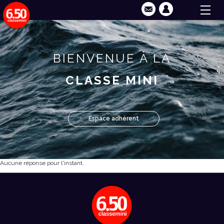
BIENVENUE À LA
CLASSE MINI
Espace adhérent
Aucune réponse pour l'instant.