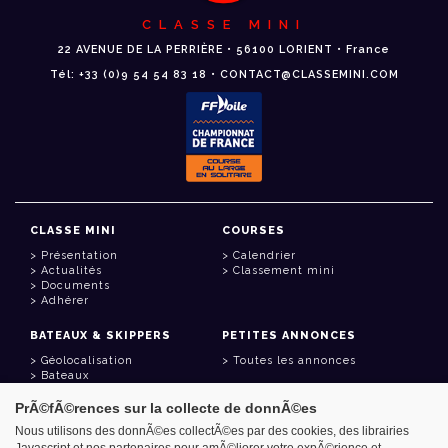
CLASSE MINI
22 AVENUE DE LA PERRIÈRE • 56100 LORIENT • France
Tél: +33 (0)9 54 54 83 18 • CONTACT@CLASSEMINI.COM
CLASSE MINI
COURSES
Présentation
Calendrier
Actualités
Classement mini
Documents
Adhérer
BATEAUX & SKIPPERS
PETITES ANNONCES
Géolocalisation
Toutes les annonces
Bateaux
Skippers
PrÃ©fÃ©rences sur la collecte de donnÃ©es
LIENS UTILES
Nous utilisons des donnÃ©es collectÃ©es par des cookies, des librairies