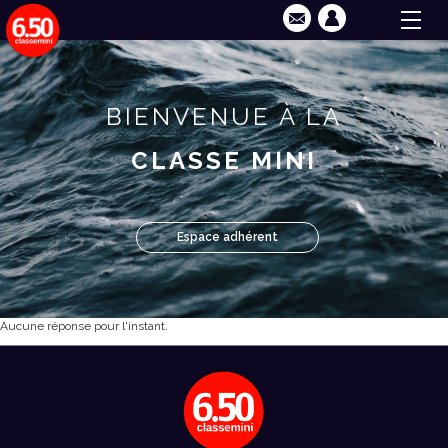
BIENVENUE À LA
CLASSE MINI
Espace adhérent
Aucune réponse pour l'instant.