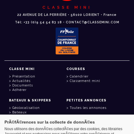
CLASSE MINI
22 AVENUE DE LA PERRIÈRE • 56100 LORIENT • France
Tél: +33 (0)9 54 54 83 18 • CONTACT@CLASSEMINI.COM
CLASSE MINI
COURSES
Présentation
Calendrier
Actualités
Classement mini
Documents
Adhérer
BATEAUX & SKIPPERS
PETITES ANNONCES
Géolocalisation
Toutes les annonces
Bateaux
Skippers
PrÃ©fÃ©rences sur la collecte de donnÃ©es
LIENS UTILES
Nous utilisons des donnÃ©es collectÃ©es par des cookies, des librairies