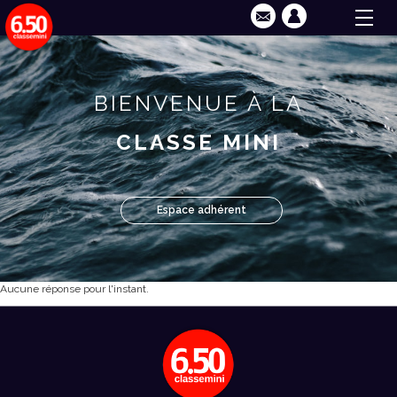
BIENVENUE À LA
CLASSE MINI
Espace adhérent
Aucune réponse pour l'instant.