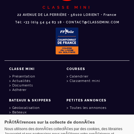
CLASSE MINI
22 AVENUE DE LA PERRIÈRE • 56100 LORIENT • France
Tél: +33 (0)9 54 54 83 18 • CONTACT@CLASSEMINI.COM
CLASSE MINI
COURSES
Présentation
Calendrier
Actualités
Classement mini
Documents
Adhérer
BATEAUX & SKIPPERS
PETITES ANNONCES
Géolocalisation
Toutes les annonces
Bateaux
Skippers
PrÃ©fÃ©rences sur la collecte de donnÃ©es
LIENS UTILES
Nous utilisons des donnÃ©es collectÃ©es par des cookies, des librairies