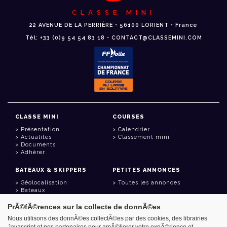
CLASSE MINI
22 AVENUE DE LA PERRIÈRE • 56100 LORIENT • France
Tél: +33 (0)9 54 54 83 18 • CONTACT@CLASSEMINI.COM
CLASSE MINI
COURSES
Présentation
Calendrier
Actualités
Classement mini
Documents
Adhérer
BATEAUX & SKIPPERS
PETITES ANNONCES
Géolocalisation
Toutes les annonces
Bateaux
Skippers
PrÃ©fÃ©rences sur la collecte de donnÃ©es
LIENS UTILES
Nous utilisons des donnÃ©es collectÃ©es par des cookies, des librairies