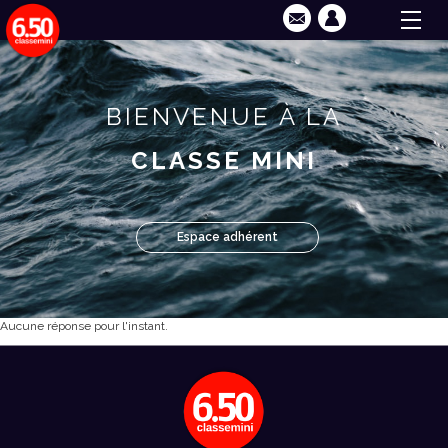
BIENVENUE À LA
CLASSE MINI
Espace adhérent
Aucune réponse pour l'instant.