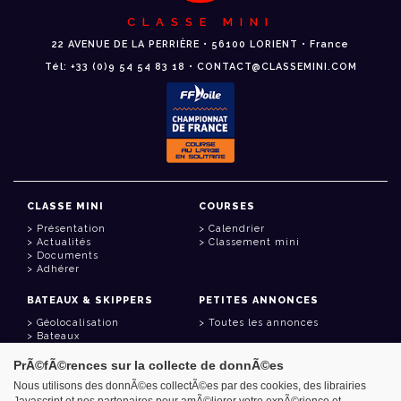
CLASSE MINI
22 AVENUE DE LA PERRIÈRE • 56100 LORIENT • France
Tél: +33 (0)9 54 54 83 18 • CONTACT@CLASSEMINI.COM
CLASSE MINI
COURSES
Présentation
Calendrier
Actualités
Classement mini
Documents
Adhérer
BATEAUX & SKIPPERS
PETITES ANNONCES
Géolocalisation
Toutes les annonces
Bateaux
Skippers
PrÃ©fÃ©rences sur la collecte de donnÃ©es
LIENS UTILES
Nous utilisons des donnÃ©es collectÃ©es par des cookies, des librairies