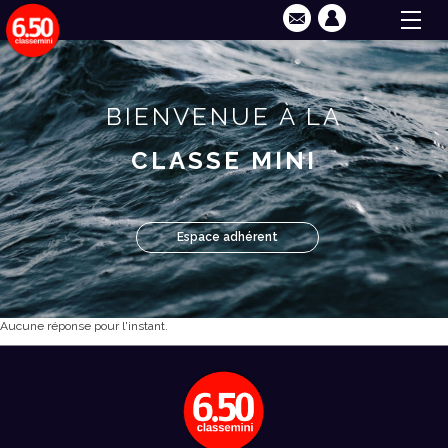
BIENVENUE À LA
CLASSE MINI
Espace adhérent
Aucune réponse pour l'instant.