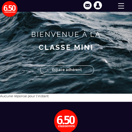
BIENVENUE À LA
CLASSE MINI
Espace adhérent
Aucune réponse pour l'instant.