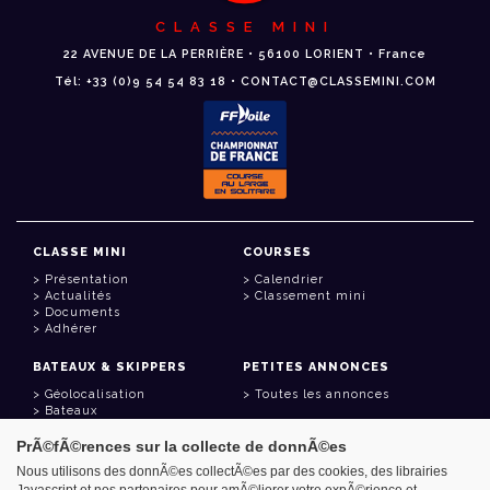
CLASSE MINI
22 AVENUE DE LA PERRIÈRE • 56100 LORIENT • France
Tél: +33 (0)9 54 54 83 18 • CONTACT@CLASSEMINI.COM
CLASSE MINI
COURSES
Présentation
Calendrier
Actualités
Classement mini
Documents
Adhérer
BATEAUX & SKIPPERS
PETITES ANNONCES
Géolocalisation
Toutes les annonces
Bateaux
Skippers
PrÃ©fÃ©rences sur la collecte de donnÃ©es
LIENS UTILES
Nous utilisons des donnÃ©es collectÃ©es par des cookies, des librairies