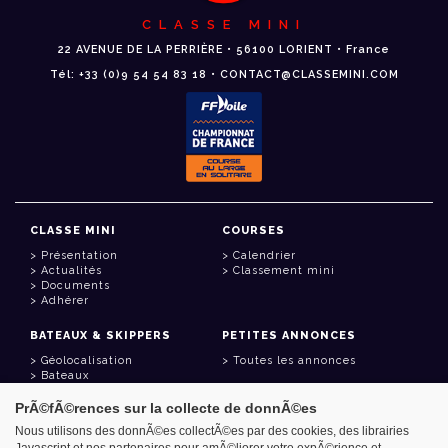
CLASSE MINI
22 AVENUE DE LA PERRIÈRE • 56100 LORIENT • France
Tél: +33 (0)9 54 54 83 18 • CONTACT@CLASSEMINI.COM
CLASSE MINI
COURSES
Présentation
Calendrier
Actualités
Classement mini
Documents
Adhérer
BATEAUX & SKIPPERS
PETITES ANNONCES
Géolocalisation
Toutes les annonces
Bateaux
Skippers
PrÃ©fÃ©rences sur la collecte de donnÃ©es
LIENS UTILES
Nous utilisons des donnÃ©es collectÃ©es par des cookies, des librairies