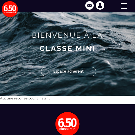
BIENVENUE À LA
CLASSE MINI
Espace adhérent
Aucune réponse pour l'instant.