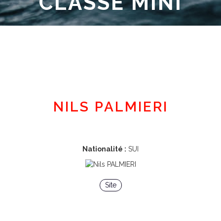
CLASSE MINI
Espace adhérent
NILS PALMIERI
Nationalité :
SUI
Site