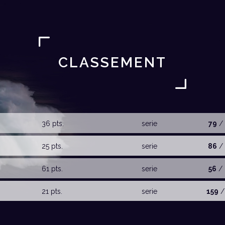
CLASSEMENT
36 pts.
serie
79
/ 
25 pts.
serie
86
/ 
61 pts.
serie
56
/ 
21 pts.
serie
159
/