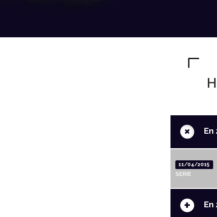
H
+
En 
11/04/2015
SERIE
+
En 