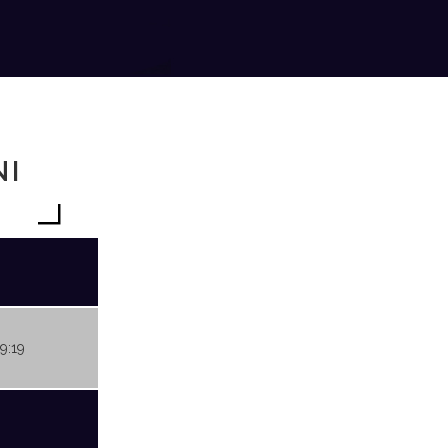
NI
59:19