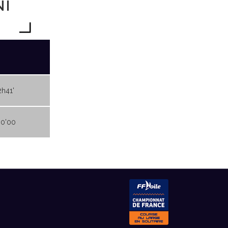
NI
2h41'
0'00