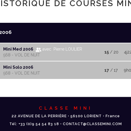
ISTORIQUE DE COURSES MI
2006
Mini Med 2006
avec Pierre LOULIER
15
/ 20
4j2
568 - VOL DE NUIT
Mini Solo 2006
17
/ 17
9h0
568 - VOL DE NUIT
CLASSE MINI
22 AVENUE DE LA PERRIÈRE • 56100 LORIENT • France
Tél: +33 (0)9 54 54 83 18 • CONTACT@CLASSEMINI.COM