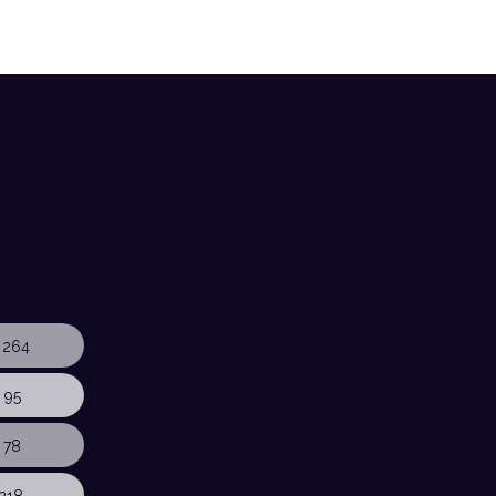
 264
 95
 78