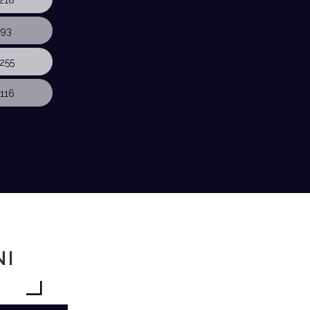
218
 93
255
116
NI