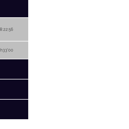
08:22:56
2h33'00