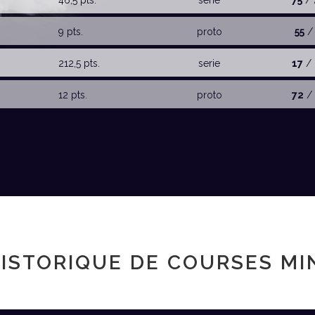
46,5 pts.
serie
75
/ 
9 pts.
proto
55
/
212,5 pts.
serie
17
/ 
12 pts.
proto
72
/ 
ISTORIQUE DE COURSES MI