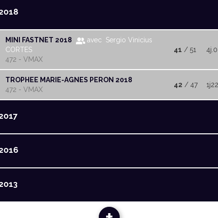
2018
MINI FASTNET 2018
avec Sergio Vinicius
CORTES
41
/ 51
4j.
472 - VMAX
TROPHEE MARIE-AGNES PERON 2018
42
/ 47
1j2
472 - VMAX
2017
2016
2013
+