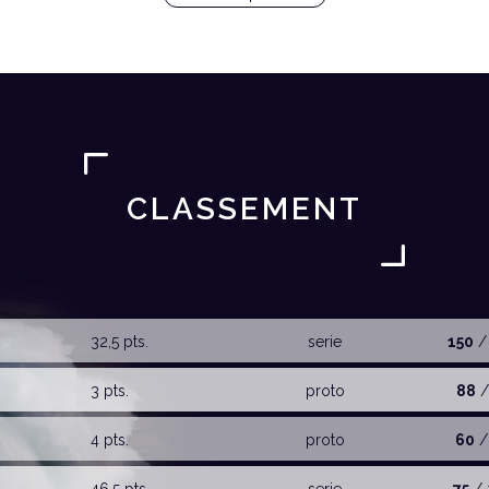
CLASSEMENT
32,5 pts.
serie
150
/
3 pts.
proto
88
/
4 pts.
proto
60
/