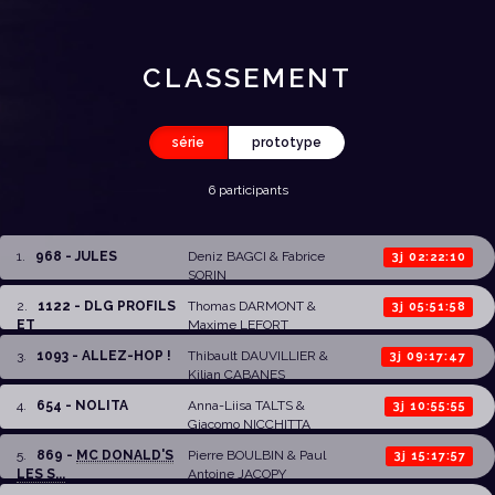
CLASSEMENT
série
prototype
6 participants
1
.
968 - JULES
Deniz BAGCI
&
Fabrice
3j 02:22:10
SORIN
2
.
1122 - DLG PROFILS
Thomas DARMONT
&
3j 05:51:58
ET
Maxime LEFORT
3
.
1093 - ALLEZ-HOP !
Thibault DAUVILLIER
&
3j 09:17:47
Kilian CABANES
4
.
654 - NOLITA
Anna-Liisa TALTS
&
3j 10:55:55
Giacomo NICCHITTA
5
.
869 -
MC DONALD'S
Pierre BOULBIN
&
Paul
3j 15:17:57
LES S...
Antoine JACOPY