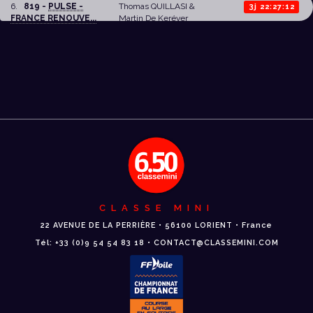
6
.
819 -
PULSE -
Thomas QUILLASI
&
3j 22:27:12
FRANCE RENOUVE...
Martin De Keréver
CLASSE MINI
22 AVENUE DE LA PERRIÈRE • 56100 LORIENT • France
Tél: +33 (0)9 54 54 83 18 • CONTACT@CLASSEMINI.COM