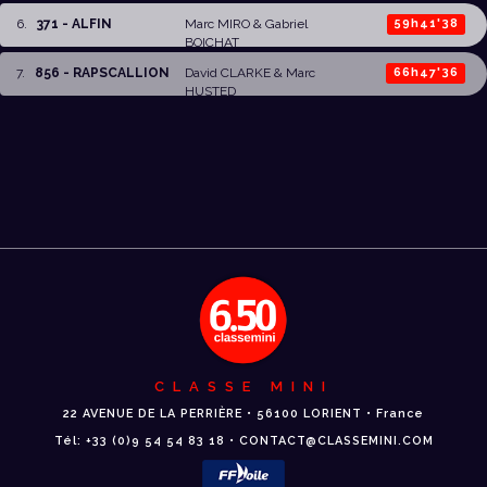
ALONSO
6
.
371 - ALFIN
Marc MIRO
&
Gabriel
59h41'38
BOICHAT
7
.
856 - RAPSCALLION
David CLARKE
&
Marc
66h47'36
HUSTED
CLASSE MINI
22 AVENUE DE LA PERRIÈRE • 56100 LORIENT • France
Tél: +33 (0)9 54 54 83 18 • CONTACT@CLASSEMINI.COM