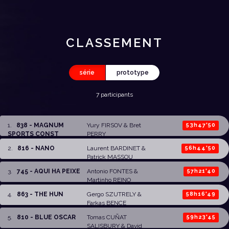
CLASSEMENT
série
prototype
7 participants
1
.
838 - MAGNUM
Yury FIRSOV
&
Bret
53h47'50
SPORTS CONST
PERRY
2
.
816 - NANO
Laurent BARDINET
&
56h44'50
Patrick MASSOU
3
.
745 - AQUI HA PEIXE
Antonio FONTES
&
57h21'40
Martinho REINO
4
.
863 - THE HUN
Gergo SZUTRELY
&
58h16'49
Farkas BENCE
5
.
810 - BLUE OSCAR
Tomas CUÑAT
59h23'45
SALISBURY
&
David