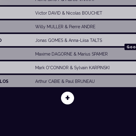
Victor DAVID
& Nicolas BOUCHET
Willy MULLER
&
Pierre ANDRE
O
Jonas GOMES
&
Anna-Liisa TALTS
Goo
Maxime DAGORNE
&
Marius SPAMER
Mark O'CONNOR
&
Sylvain KARPINSKI
ULOS
Arthur CABIE
&
Paul BRUNEAU
+