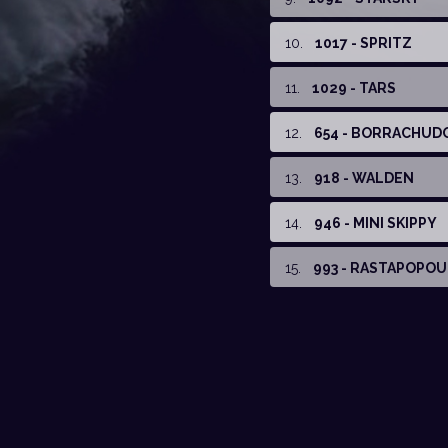
10
.
1017 - SPRITZ
11
.
1029 - TARS
12
.
654 - BORRACHUD
13
.
918 - WALDEN
14
.
946 - MINI SKIPPY
15
.
993 - RASTAPOPO