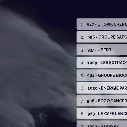
1
.
947 -
UTOPIK CHERC
2
.
996 - GROUPE SAT
3
.
937 - UBERT
4
.
1009 - LES EXTRAO
5
.
981 - GROUPE BIO
6
.
1020 - ENERGIE PA
7
.
908 - POGO DANCE
8
.
963 - LE CAFE LAN
9
.
1092 - STARSKY