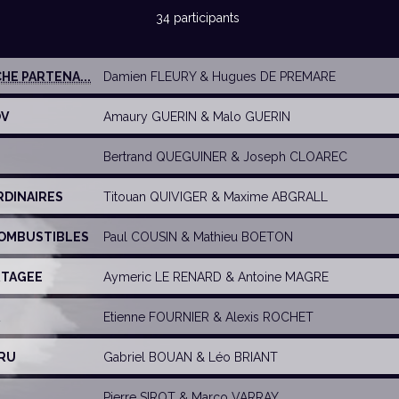
34 participants
HE PARTENA...
Damien FLEURY
&
Hugues DE PREMARE
OV
Amaury GUERIN
&
Malo GUERIN
Bertrand QUEGUINER
&
Joseph CLOAREC
RDINAIRES
Titouan QUIVIGER
&
Maxime ABGRALL
COMBUSTIBLES
Paul COUSIN
&
Mathieu BOETON
RTAGEE
Aymeric LE RENARD
&
Antoine MAGRE
R
Etienne FOURNIER
& Alexis ROCHET
DRU
Gabriel BOUAN
& Léo BRIANT
Pierre SIROT
&
Marco VARRAY