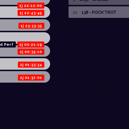
1j 22:12:00
10
.
138 - POCH'TROT
1j 22:43:45
1j 23:33:35
d Perf
2j 00:21:19
2j 00:35:10
2j 01:33:34
2j 01:37:01