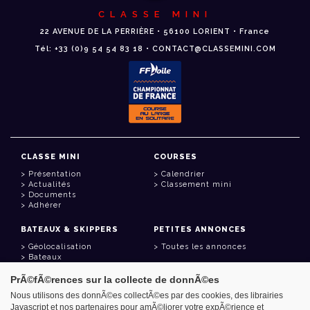
CLASSE MINI
22 AVENUE DE LA PERRIÈRE • 56100 LORIENT • France
Tél: +33 (0)9 54 54 83 18 • CONTACT@CLASSEMINI.COM
CLASSE MINI
COURSES
Présentation
Calendrier
Actualités
Classement mini
Documents
Adhérer
BATEAUX & SKIPPERS
PETITES ANNONCES
Géolocalisation
Toutes les annonces
Bateaux
Skippers
PrÃ©fÃ©rences sur la collecte de donnÃ©es
LIENS UTILES
Nous utilisons des donnÃ©es collectÃ©es par des cookies, des librairies
Javascript et nos partenaires pour amÃ©liorer votre expÃ©rience et
Espace adhérent