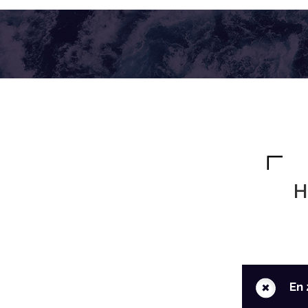
H
+
En 