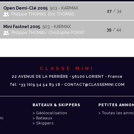
Open Demi-Clé 2005
503 - KARMAX
27
/ 34
Philippe THOMAS
Eric THOMAS
Mini Fastnet 2005
503 - KARMAX
39
/ 44
Philippe THOMAS
Christophe POIRAT
CLASSE MINI
22 AVENUE DE LA PERRIÈRE • 56100 LORIENT • France
Tél: +33 (0)9 54 54 83 18 • CONTACT@CLASSEMINI.COM
BATEAUX & SKIPPERS
PETITES ANNO
Géolocalisation
Toutes les ann
ni
Bateaux
Skippers