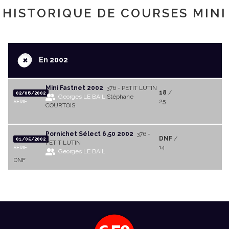
HISTORIQUE DE COURSES MINI
+
En 2002
Mini Fastnet 2002
376 - PETIT LUTIN
18
/
02/06/2002
Georges LE BAIL
Stéphane
25
SERIE
COURTOIS
Pornichet Sélect 6,50 2002
376 -
DNF
/
01/05/2002
PETIT LUTIN
14
SERIE
Georges LE BAIL
DNF