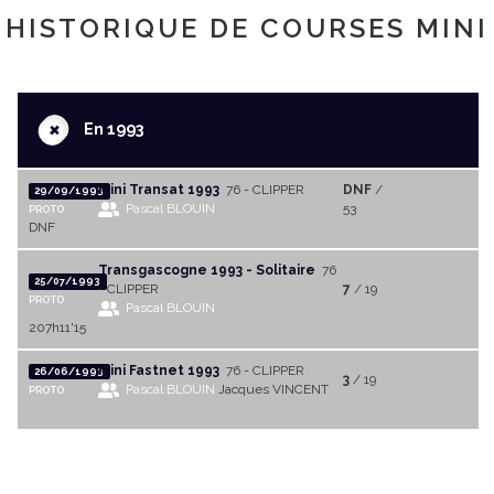
HISTORIQUE DE COURSES MINI
+
En 1993
Mini Transat 1993
76 - CLIPPER
DNF
/
29/09/1993
Pascal BLOUIN
53
PROTO
DNF
Transgascogne 1993 - Solitaire
76
25/07/1993
- CLIPPER
7
/ 19
PROTO
Pascal BLOUIN
207h11'15
Mini Fastnet 1993
76 - CLIPPER
26/06/1993
3
/ 19
Pascal BLOUIN
Jacques VINCENT
PROTO