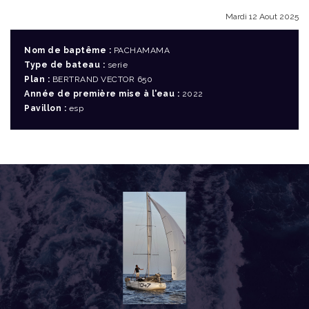
Mardi 12 Aout 2025
Nom de baptême :
PACHAMAMA
Type de bateau :
serie
Plan :
BERTRAND VECTOR 650
Année de première mise à l'eau :
2022
Pavillon :
esp