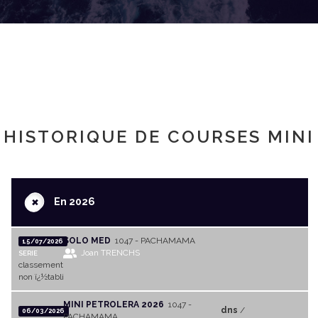
HISTORIQUE DE COURSES MINI
+
En 2026
SOLO MED
1047 - PACHAMAMA
15/07/2026
Joan TRENCHS
SERIE
classement
non ï¿½tabli
MINI PETROLERA 2026
1047 -
dns
/
06/03/2026
PACHAMAMA