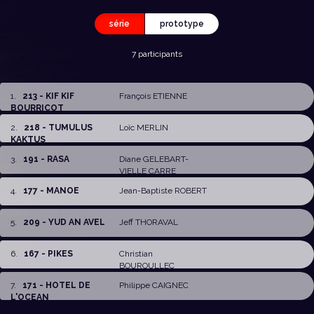
série
prototype
7 participants
1
.
213 - KIF KIF
François ETIENNE
BOURRICOT
2
.
218 - TUMULUS
Loïc MERLIN
KAKTUS
3
.
191 - RASA
Diane GELEBART-
VIELLE CARRE
4
.
177 - MANOE
Jean-Baptiste ROBERT
5
.
209 - YUD AN AVEL
Jeff THORAVAL
6
.
167 - PIKES
Christian
BOUROULLEC
7
.
171 - HOTEL DE
Philippe CAIGNEC
L'OCEAN