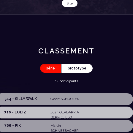
Site
CLASSEMENT
série
prototype
14 participants
544 - SILLY WALK
Geert SCHOUTEN
710 - LOEIZ
Juan OLABARRIA
BERMEJILLO
766 - PIK
Martin
SCHNEEBACHER