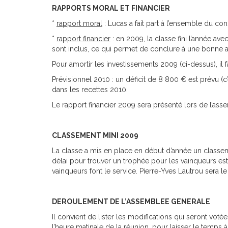
RAPPORTS MORAL ET FINANCIER
*
rapport moral
: Lucas a fait part à l’ensemble du con
*
rapport financier
: en 2009, la classe fini l’année av
sont inclus, ce qui permet de conclure à une bonne a
Pour amortir les investissements 2009 (ci-dessus), il
Prévisionnel 2010 : un déficit de 8 800 € est prévu (
dans les recettes 2010.
Le rapport financier 2009 sera présenté lors de l’ass
CLASSEMENT MINI 2009
La classe a mis en place en début d’année un classem
délai pour trouver un trophée pour les vainqueurs est t
vainqueurs font le service. Pierre-Yves Lautrou sera l
DEROULEMENT DE L’ASSEMBLEE GENERALE
Il convient de lister les modifications qui seront vot
l’heure matinale de la réunion, pour laisser le temps à