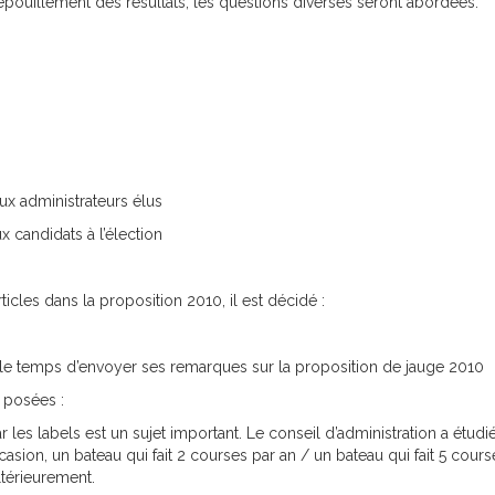
dépouillement des résultats, les questions diverses seront abordées.
ux administrateurs élus
x candidats à l’élection
icles dans la proposition 2010, il est décidé :
 le temps d’envoyer ses remarques sur la proposition de jauge 2010
 posées :
es labels est un sujet important. Le conseil d’administration a étudié 
ion, un bateau qui fait 2 courses par an / un bateau qui fait 5 course
ltérieurement.