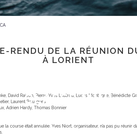
 CA
E-RENDU DE LA RÉUNION D
À LORIENT
BIENVENUE À LA
CLASSE MINI
hke, David Raison, Pierre-Yves Lautrou, Lucas Montagne, Bénédicte Gr
etier, Laurent Bourgues
ux, Adrien Hardy, Thomas Bonnier
 la course était annulée. Yves Niort, organisateur, n’a pas pu réunir d
Espace adhérent
s.