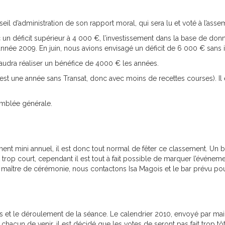
seil d’administration de son rapport moral, qui sera lu et voté à l’ass
ec un déficit supérieur à 4 000 €, l’investissement dans la base de do
nnée 2009. En juin, nous avions envisagé un déficit de 6 000 € sans 
 faudra réaliser un bénéfice de 4000 € les années.
c’est une année sans Transat, donc avec moins de recettes courses). Il
emblée générale.
ent mini annuel, il est donc tout normal de fêter ce classement. Un
rop court, cependant il est tout à fait possible de marquer l’événement
e maître de cérémonie, nous contactons Isa Magois et le bar prévu pour
ées et le déroulement de la séance. Le calendrier 2010, envoyé par mail
 chacun de venir, il est décidé que les votes de seront pas fait trop tôt