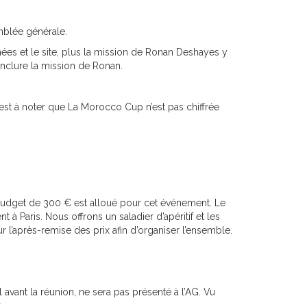
emblée générale.
nnées et le site, plus la mission de Ronan Deshayes y
inclure la mission de Ronan.
 est à noter que La Morocco Cup n’est pas chiffrée
 budget de 300 € est alloué pour cet événement. Le
 à Paris. Nous offrons un saladier d’apéritif et les
 l’après-remise des prix afin d’organiser l’ensemble.
 avant la réunion, ne sera pas présenté à l’AG. Vu
.