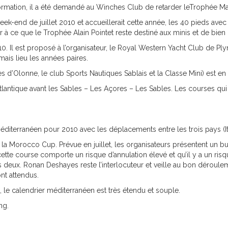
nformation, il a été demandé au Winches Club de retarder leTrophée Ma
eek-end de juillet 2010 et accueillerait cette année, les 40 pieds avec
r à ce que le Trophée Alain Pointet reste destiné aux minis et de bien 
10. Il est proposé à l’organisateur, le Royal Western Yacht Club de P
mais lieu les années paires.
les d’Olonne, le club Sports Nautiques Sablais et la Classe Mini) est e
tlantique avant les Sables – Les Açores – Les Sables. Les courses qui
terranéen pour 2010 avec les déplacements entre les trois pays (Ita
la Morocco Cup. Prévue en juillet, les organisateurs présentent un bu
tte course comporte un risque d’annulation élevé et qu’il y a un risqu
s deux. Ronan Deshayes reste l’interlocuteur et veille au bon déroule
nt attendus.
, le calendrier méditerranéen est très étendu et souple.
ng.