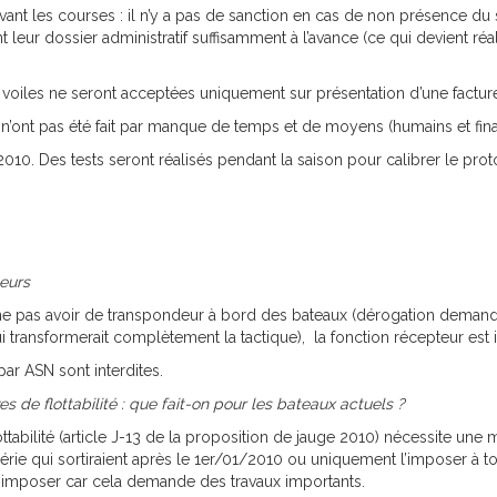
ant les courses : il n’y a pas de sanction en cas de non présence du 
 leur dossier administratif suffisamment à l’avance (ce qui devient ré
 voiles ne seront acceptées uniquement sur présentation d’une factur
 n’ont pas été fait par manque de temps et de moyens (humains et fina
10. Des tests seront réalisés pendant la saison pour calibrer le proto
eurs
e pas avoir de transpondeur à bord des bateaux (dérogation demandé
 transformerait complètement la tactique), la fonction récepteur est i
par ASN sont interdites.
de flottabilité : que fait-on pour les bateaux actuels ?
tabilité (article J-13 de la proposition de jauge 2010) nécessite une m
érie qui sortiraient après le 1er/01/2010 ou uniquement l’imposer à t
e d’imposer car cela demande des travaux importants.