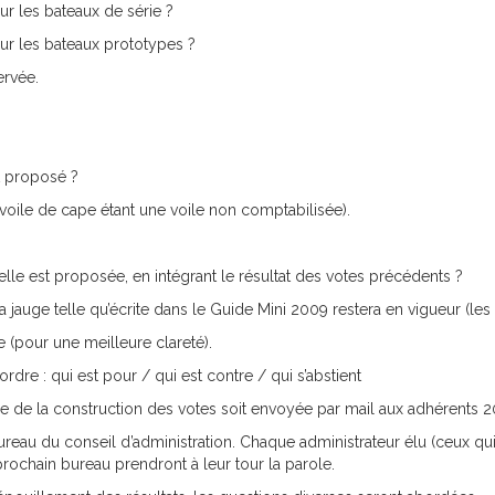
ur les bateaux de série ?
our les bateaux prototypes ?
ervée.
st proposé ?
a voile de cape étant une voile non comptabilisée).
elle est proposée, en intégrant le résultat des votes précédents ?
a jauge telle qu’écrite dans le Guide Mini 2009 restera en vigueur (les
 (pour une meilleure clareté).
re : qui est pour / qui est contre / qui s’abstient
le de la construction des votes soit envoyée par mail aux adhérents 20
au du conseil d’administration. Chaque administrateur élu (ceux qui p
prochain bureau prendront à leur tour la parole.