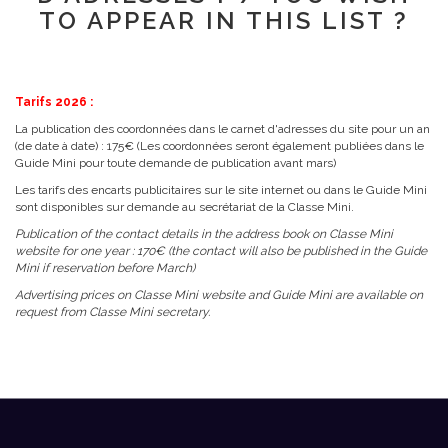
TO APPEAR IN THIS LIST ?
Tarifs 2026 :
La publication des coordonnées dans le carnet d'adresses du site pour un an
(de date à date) : 175€ (Les coordonnées seront également publiées dans le
Guide Mini pour toute demande de publication avant mars)
Les tarifs des encarts publicitaires sur le site internet ou dans le Guide Mini
sont disponibles sur demande au secrétariat de la Classe Mini.
Publication of the contact details in the address book on Classe Mini
website for one year : 170€ (the contact will also be published in the Guide
Mini if reservation before March)
Advertising prices on Classe Mini website and Guide Mini are available on
request from Classe Mini secretary.