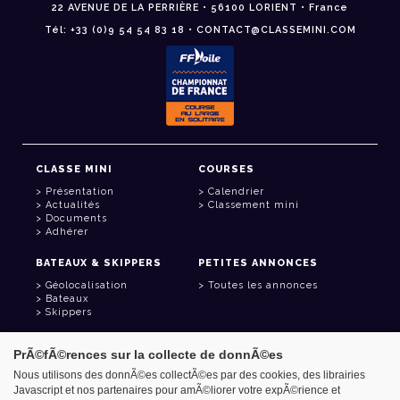
22 AVENUE DE LA PERRIÈRE • 56100 LORIENT • France
Tél: +33 (0)9 54 54 83 18 • CONTACT@CLASSEMINI.COM
CLASSE MINI
COURSES
Présentation
Calendrier
Actualités
Classement mini
Documents
Adhérer
BATEAUX & SKIPPERS
PETITES ANNONCES
Géolocalisation
Toutes les annonces
Bateaux
Skippers
LIENS UTILES
PrÃ©fÃ©rences sur la collecte de donnÃ©es
Espace adhérent
Nous utilisons des donnÃ©es collectÃ©es par des cookies, des librairies
Contact
Javascript et nos partenaires pour amÃ©liorer votre expÃ©rience et
Carnet d'adresses