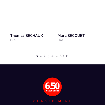
Thomas BECHAUX
Marc BECQUET
FRA
FRA
<
1
2
3
4
59
>
...
CLASSE MINI