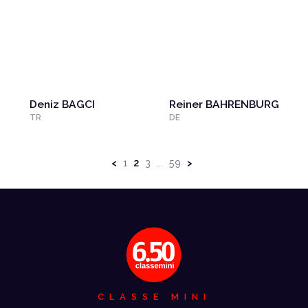
Deniz BAGCI
Reiner BAHRENBURG
TR
DE
<
1
2
3
59
>
...
CLASSE MINI