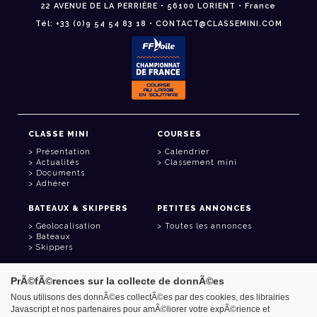
22 AVENUE DE LA PERRIÈRE • 56100 LORIENT • France
Tél: +33 (0)9 54 54 83 18 • CONTACT@CLASSEMINI.COM
CLASSE MINI
COURSES
Présentation
Calendrier
Actualités
Classement mini
Documents
Adhérer
BATEAUX & SKIPPERS
PETITES ANNONCES
Géolocalisation
Toutes les annonces
Bateaux
Skippers
LIENS UTILES
PrÃ©fÃ©rences sur la collecte de donnÃ©es
Espace adhérent
Nous utilisons des donnÃ©es collectÃ©es par des cookies, des librairies
Contact
Javascript et nos partenaires pour amÃ©liorer votre expÃ©rience et
Carnet d'adresses