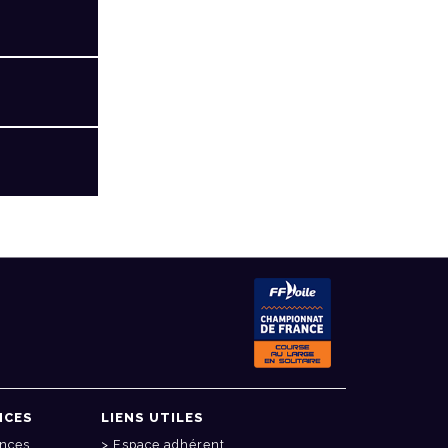
NCES
LIENS UTILES
onces
Espace adhérent