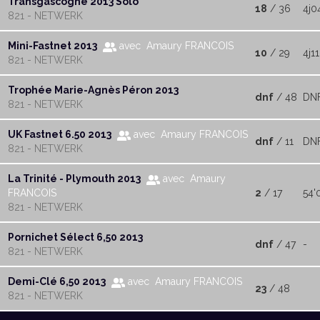
Transgascogne 2013 Solo
18
/ 36
4j0
821 - NETWERK
Mini-Fastnet 2013
avec Amaury FRANCOIS
10
/ 29
4j11
821 - NETWERK
Trophée Marie-Agnès Péron 2013
dnf
/ 48
DN
821 - NETWERK
UK Fastnet 6.50 2013
avec Amaury FRANCOIS
dnf
/ 11
DN
821 - NETWERK
La Trinité - Plymouth 2013
avec Amaury
FRANCOIS
2
/ 17
54'
821 - NETWERK
Pornichet Sélect 6,50 2013
dnf
/ 47
-
821 - NETWERK
Demi-Clé 6,50 2013
avec Amaury FRANCOIS
23
/ 48
821 - NETWERK