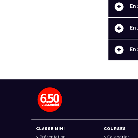
+
En 
+
En 
+
En 
CLASSE MINI
COURSES
Présentation
Calendrier