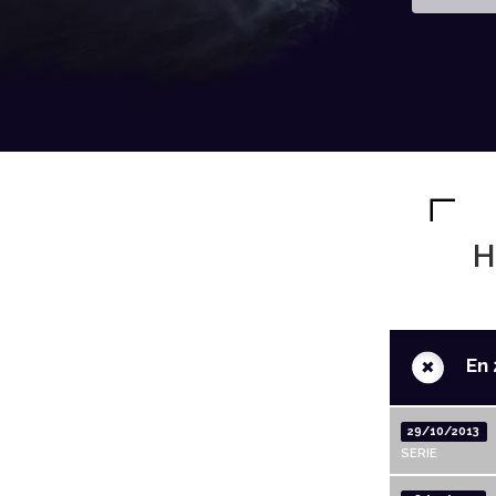
H
+
En 
29/10/2013
SERIE