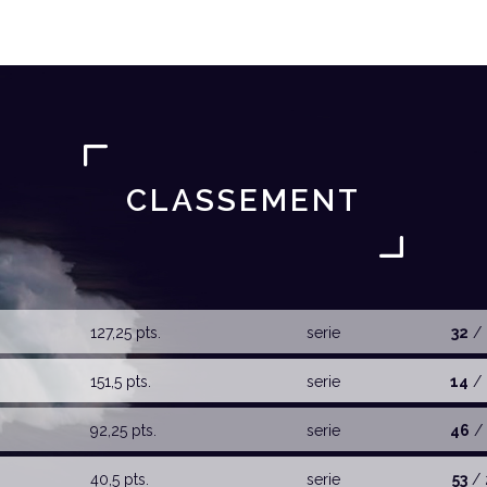
CLASSEMENT
127,25 pts.
serie
32
/ 
151,5 pts.
serie
14
/ 
92,25 pts.
serie
46
/ 
40,5 pts.
serie
53
/ 