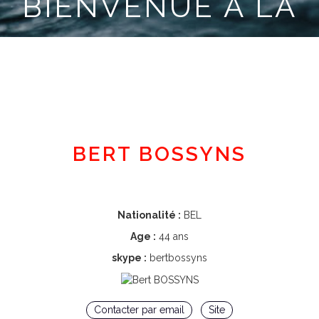
BIENVENUE À LA
CLASSE MINI
Espace adhérent
BERT BOSSYNS
Nationalité :
BEL
Age :
44 ans
skype :
bertbossyns
Contacter par email
Site