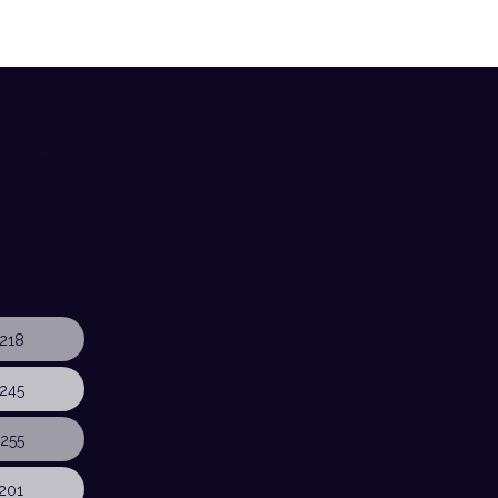
218
245
255
201