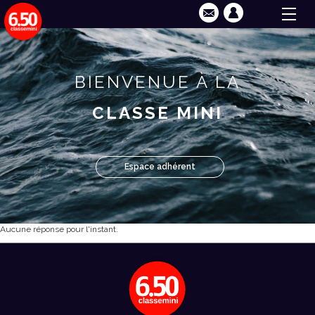
BIENVENUE À LA
CLASSE MINI
Espace adhérent
Aucune réponse pour l'instant.