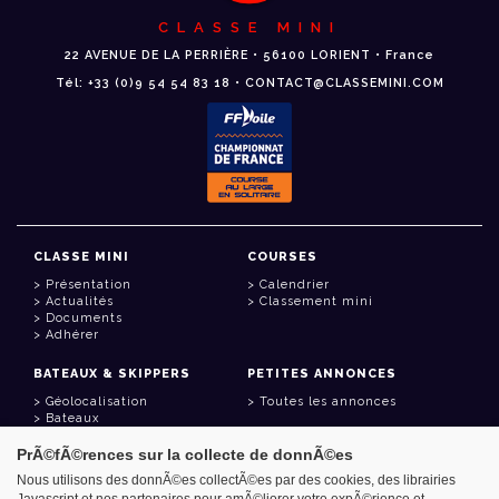
CLASSE MINI
22 AVENUE DE LA PERRIÈRE • 56100 LORIENT • France
Tél: +33 (0)9 54 54 83 18 • CONTACT@CLASSEMINI.COM
CLASSE MINI
COURSES
Présentation
Calendrier
Actualités
Classement mini
Documents
Adhérer
BATEAUX & SKIPPERS
PETITES ANNONCES
Géolocalisation
Toutes les annonces
Bateaux
Skippers
PrÃ©fÃ©rences sur la collecte de donnÃ©es
LIENS UTILES
Nous utilisons des donnÃ©es collectÃ©es par des cookies, des librairies