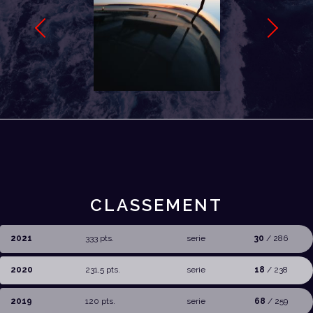
CLASSEMENT
2021
333 pts.
serie
30
/ 286
2020
231,5 pts.
serie
18
/ 238
2019
120 pts.
serie
68
/ 259