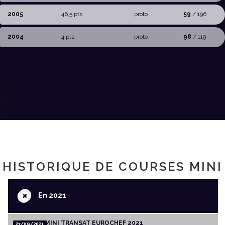
2005
46,5 pts.
proto
59
/ 196
2004
4 pts.
proto
98
/ 119
HISTORIQUE DE COURSES MINI
+
En 2021
MINI TRANSAT EUROCHEF 2021
27/09/2021