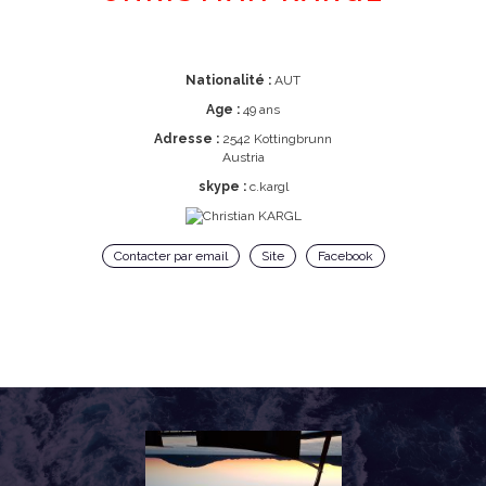
Nationalité :
AUT
Age :
49 ans
Adresse :
2542 Kottingbrunn
Austria
skype :
c.kargl
Contacter par email
Site
Facebook