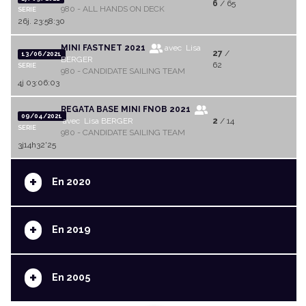
6
/ 65
980 - ALL HANDS ON DECK
SERIE
26j. 23:58:30
MINI FASTNET 2021
avec Lisa
27
/
13/06/2021
BERGER
62
SERIE
980 - CANDIDATE SAILING TEAM
4j 03:06:03
REGATA BASE MINI FNOB 2021
09/04/2021
avec Lisa BERGER
2
/ 14
SERIE
980 - CANDIDATE SAILING TEAM
3j14h32'25
+
En 2020
+
En 2019
+
En 2005