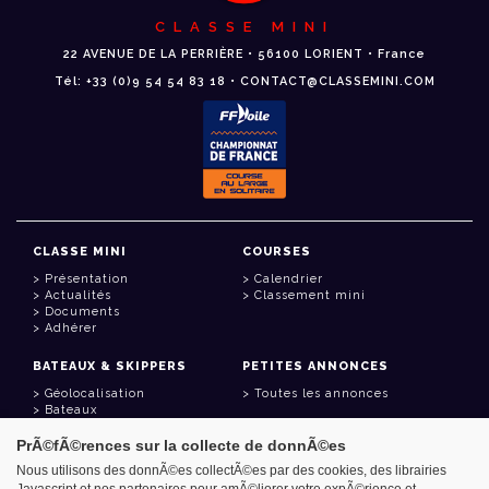
CLASSE MINI
22 AVENUE DE LA PERRIÈRE • 56100 LORIENT • France
Tél: +33 (0)9 54 54 83 18 • CONTACT@CLASSEMINI.COM
CLASSE MINI
COURSES
Présentation
Calendrier
Actualités
Classement mini
Documents
Adhérer
BATEAUX & SKIPPERS
PETITES ANNONCES
Géolocalisation
Toutes les annonces
Bateaux
Skippers
PrÃ©fÃ©rences sur la collecte de donnÃ©es
LIENS UTILES
Nous utilisons des donnÃ©es collectÃ©es par des cookies, des librairies