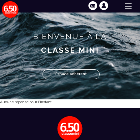
BIENVENUE À LA
CLASSE MINI
Espace adhérent
Aucune réponse pour l'instant.