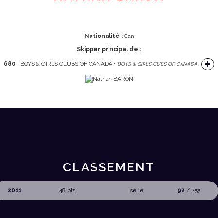
Nationalité :
Can
Skipper principal de :
680
• BOYS & GIRLS CLUBS OF CANADA •
BOYS & GIRLS CUBS OF CANADA
CLASSEMENT
2011
48 pts.
serie
92
/ 255