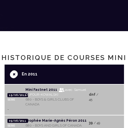
HISTORIQUE DE COURSES MINI
+
En 2011
Mini Fastnet 2011
avec Samuel
DUFOUR-KOWALSKI
dnf
/
19/06/2011
680 - BOYS & GIRLS CLUBS OF
45
SERIE
CANADA
-
Trophée Marie-Agnès Péron 2011
09/06/2011
39
/ 49
680 - BOYS AND GIRLS OF CANADA
SERIE