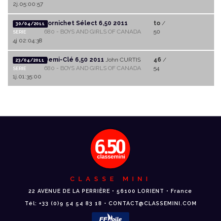
2j.05:00:57
Pornichet Sélect 6,50 2011
to
/
30/04/2011
680 - BOYS AND GIRLS OF CANADA
50
SERIE
4j 02:04:38
Demi-Clé 6,50 2011
John CURTIS
46
/
23/04/2011
680 - BOYS AND GIRLS OF CANADA
54
SERIE
1j.01:35:00
CLASSE MINI
22 AVENUE DE LA PERRIÈRE • 56100 LORIENT • France
Tél: +33 (0)9 54 54 83 18 • CONTACT@CLASSEMINI.COM