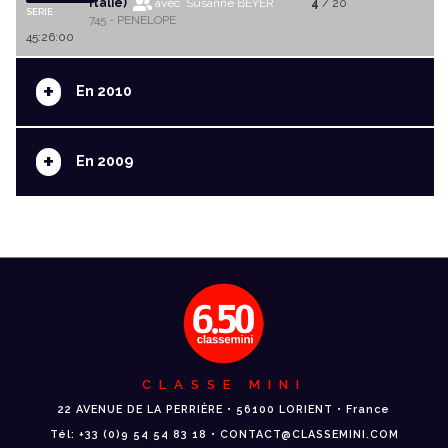
Italie)
avec Susanne BEYER
4
/ 20
SERIE
745 - PENELOPE
45:26:00
+
En 2010
+
En 2009
CLASSE MINI
22 AVENUE DE LA PERRIÈRE • 56100 LORIENT • France
Tél: +33 (0)9 54 54 83 18 • CONTACT@CLASSEMINI.COM