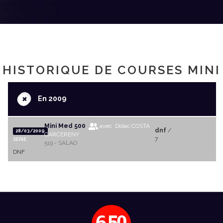
HISTORIQUE DE COURSES MINI
+
En 2009
Mini Med 500
avec Didac COSTA
dnf
/
28/03/2009
CARCERENY
7
SERIE
519 - SALAO
DNF