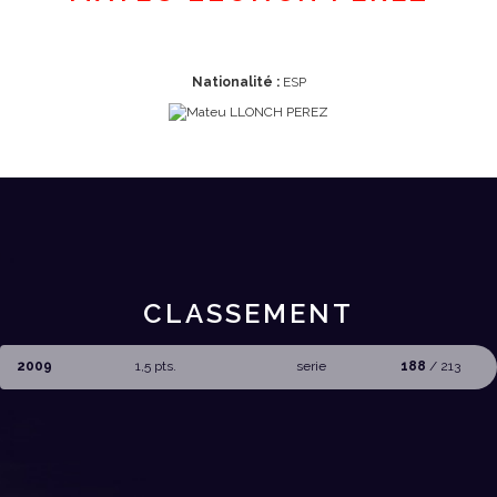
Nationalité :
ESP
CLASSEMENT
2009
1,5 pts.
serie
188
/ 213