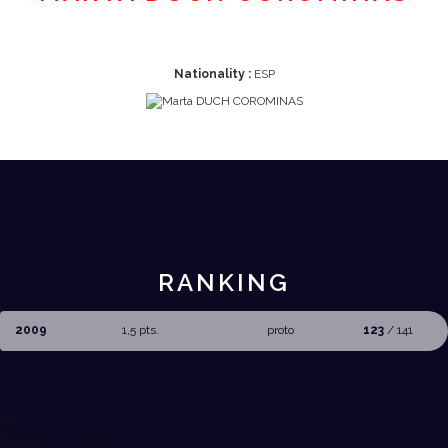
Nationality :
ESP
RANKING
2009
1,5 pts.
proto
123
/ 141