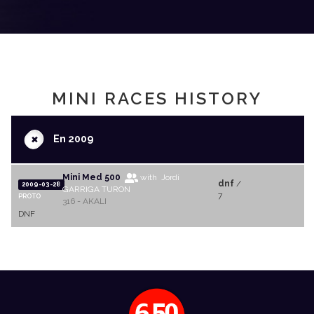
MINI RACES HISTORY
+
En 2009
Mini Med 500
with Jordi
dnf
/
2009-03-28
GARRIGA TURON
7
PROTO
316 - AKALI
DNF