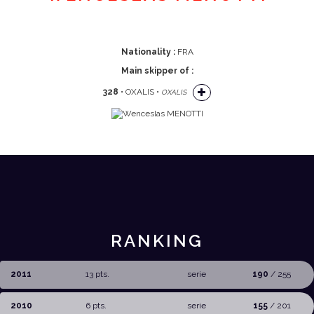
Nationality :
FRA
Main skipper of :
328
• OXALIS •
OXALIS
RANKING
2011
13 pts.
serie
190
/ 255
2010
6 pts.
serie
155
/ 201