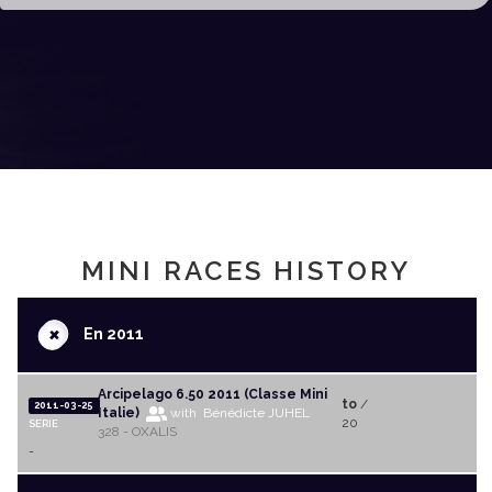
MINI RACES HISTORY
+
En 2011
Arcipelago 6.50 2011 (Classe Mini
to
/
2011-03-25
Italie)
with Bénédicte JUHEL
20
SERIE
328 - OXALIS
-