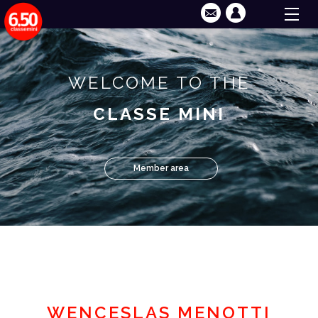
WELCOME TO THE
CLASSE MINI
Member area
WENCESLAS MENOTTI