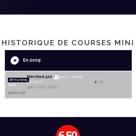
HISTORIQUE DE COURSES MINI
+
En 2009
Mini Med 500
avec Jérome
28/03/2009
LECUNA
2
/ 7
SERIE
468 - I FEEL GOOD
3j01h21'56