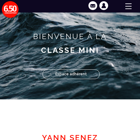
BIENVENUE À LA
CLASSE MINI
Espace adhérent
YANN SENEZ