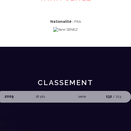
Nationalité :
FRA
CLASSEMENT
2009
18 pts.
serie
132
/ 213