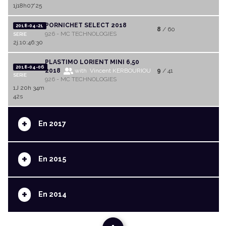
1j18h07'25
PORNICHET SELECT 2018
2018-04-21
8
/ 60
926 - MC TECHNOLOGIES
SERIE
2j.10:46:30
PLASTIMO LORIENT MINI 6,50
2018-04-06
2018
with Vincent KERBOURIOU
9
/ 41
SERIE
926 - MC TECHNOLOGIES
1J 20h 34m
42s
+
En 2017
+
En 2015
+
En 2014