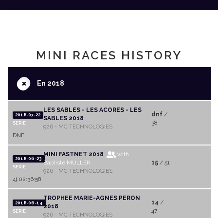
MINI RACES HISTORY
+
En 2018
LES SABLES - LES ACORES - LES
dnf
/
2018-07-22
SABLES 2018
38
SERIE
926 - MC TECHNOLOGIES
DNF
MINI FASTNET 2018
with
2018-06-23
Baptiste MULLER
15
/ 51
SERIE
926 - MC TECHNOLOGIES
4j.02:36:58
TROPHEE MARIE-AGNES PERON
14
/
2018-06-14
2018
47
SERIE
926 - MC TECHNOLOGIES