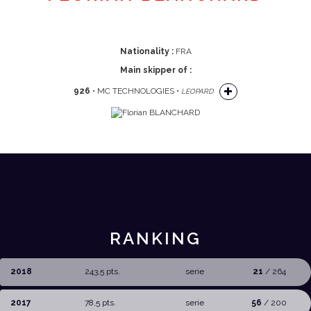
Nationality :
FRA
Main skipper of :
926
• MC TECHNOLOGIES •
LEOPARD
RANKING
2018
243,5 pts.
serie
21
/ 264
2017
78,5 pts.
serie
56
/ 200