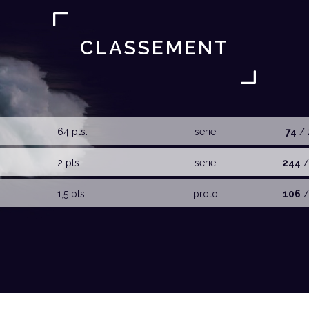
CLASSEMENT
64 pts.
serie
74
/ 
2 pts.
serie
244
/
1,5 pts.
proto
106
/