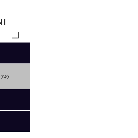
NI
09:49