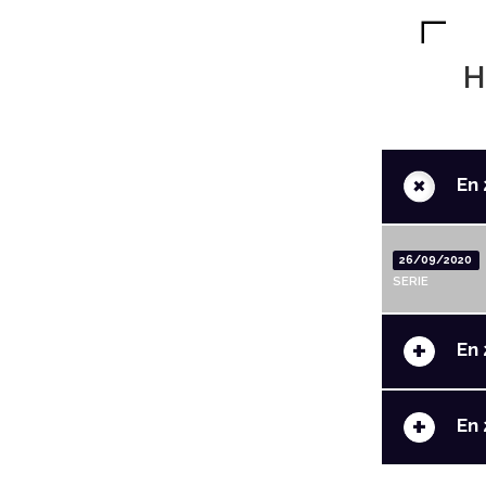
H
+
En 
26/09/2020
SERIE
+
En 
+
En 