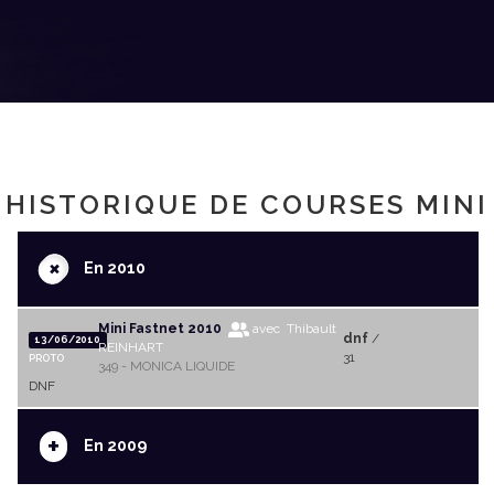
HISTORIQUE DE COURSES MINI
+
En 2010
Mini Fastnet 2010
avec Thibault
dnf
/
13/06/2010
REINHART
31
PROTO
349 - MONICA LIQUIDE
DNF
+
En 2009