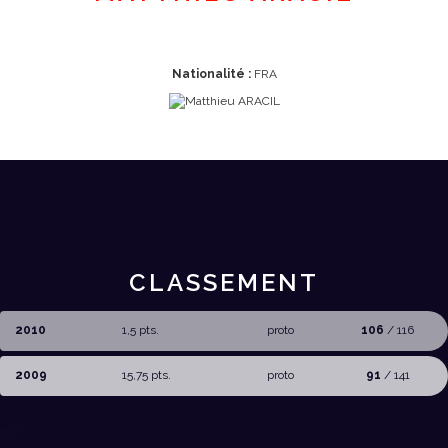
Nationalité :
FRA
CLASSEMENT
2010
1,5 pts.
proto
106
/ 116
2009
15,75 pts.
proto
91
/ 141