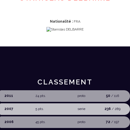
Nationalité :
FRA
CLASSEMENT
2011
24 pts.
proto
50
/ 116
2007
5 pts.
serie
236
/ 289
2006
45 pts.
proto
72
/ 197