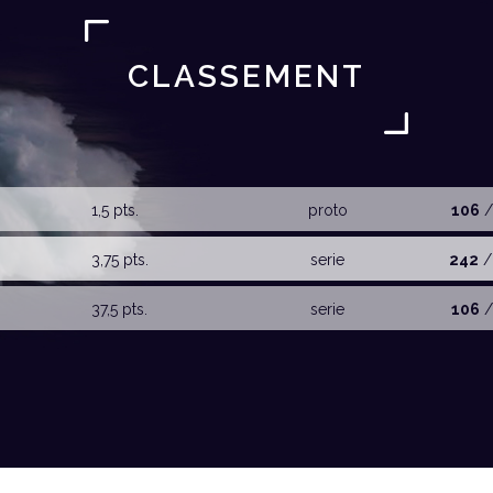
CLASSEMENT
1,5 pts.
proto
106
/
3,75 pts.
serie
242
/
37,5 pts.
serie
106
/