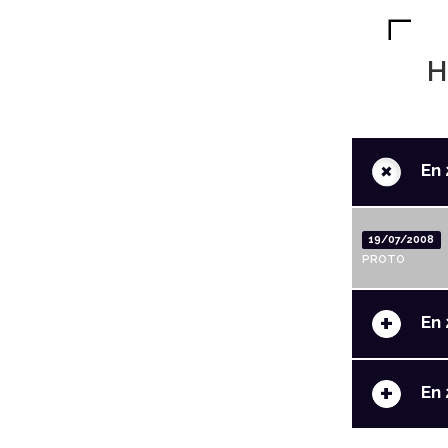
H
+
En 
19/07/2008
PROTO
+
En 
+
En 