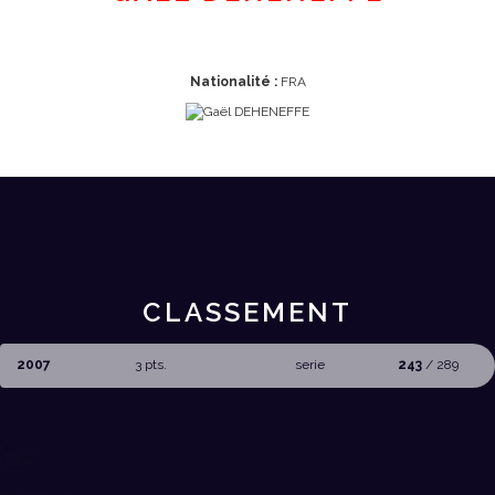
Nationalité :
FRA
CLASSEMENT
2007
3 pts.
serie
243
/ 289