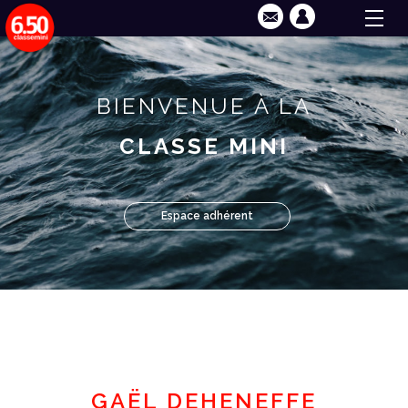
BIENVENUE À LA
CLASSE MINI
Espace adhérent
GAËL DEHENEFFE