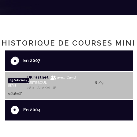
HISTORIQUE DE COURSES MINI
+
En 2007
UK Fastnet
avec David
05/08/2007
ABITEBOUL
8
/ 9
SERIE
280 - ALAKALUF
5j04h52'
+
En 2004